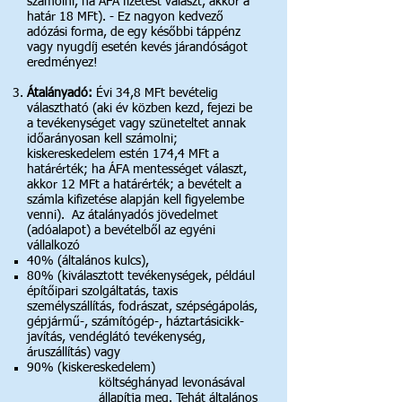
számolni, ha ÁFA fizetést választ, akkor a
határ 18 MFt). - Ez nagyon kedvező
adózási forma, de egy későbbi táppénz
vagy nyugdíj esetén kevés járandóságot
eredményez!
Átalányadó:
Évi 34,8
MFt bevételig
választható (aki év közben kezd, fejezi be
a tevékenységet vagy szüneteltet annak
időarányosan kell számolni;
kiskereskedelem estén 174,4 MFt a
határérték; ha ÁFA mentességet választ,
akkor 12 MFt a határérték; a bevételt a
számla kifizetése alapján kell figyelembe
venni). Az átalányadós jövedelmet
(adóalapot) a bevételből az egyéni
vállalkozó
40% (általános kulcs),
80% (kiválasztott tevékenységek, például
építőipari szolgáltatás, taxis
személyszállítás, fodrászat, szépségápolás,
gépjármű-, számítógép-, háztartásicikk-
javítás, vendéglátó tevékenység,
áruszállítás) vagy
90% (kiskereskedelem)
költséghányad levonásával
állapítja meg. Tehát általános