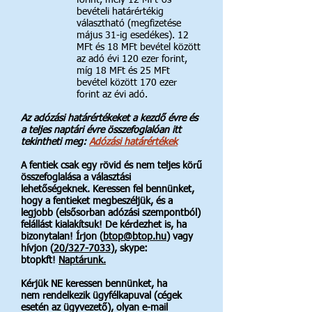
forint, mely 12 MFt-os
bevételi határértékig
választható (megfizetése
május 31-ig esedékes). 12
MFt és 18 MFt bevétel között
az adó évi 120 ezer forint,
míg 18 MFt és 25 MFt
bevétel között 170 ezer
forint az évi adó.
Az adózási határértékeket a kezdő évre és
a teljes naptári évre összefoglalóan itt
tekintheti meg:
Adózási határértékek
A fentiek csak egy rövid és nem teljes körű
összefoglalása a választási
lehetőségeknek. Keressen fel bennünket,
hogy a fentieket megbeszéljük, és a
legjobb (elsősorban adózási szempontból)
felállást kialakítsuk! De kérdezhet is, ha
bizonytalan! Írjon (
btop@btop.hu
) vagy
hívjon (
20/327-7033
), skype:
btopkft!
Naptárunk.
Kérjük NE keressen bennünket, ha
nem
rendelkezik ügyfélkapuval (cégek
esetén az ügyvezető), olyan e-mail