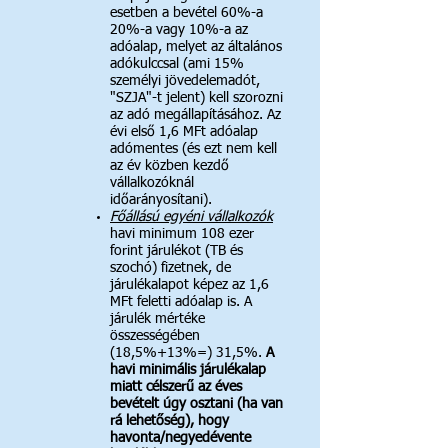
esetben a bevétel 60%-a
20%-a vagy 10%-a az
adóalap, melyet az általános
adókulccsal (ami 15%
személyi jövedelemadót,
"SZJA"-t jelent) kell szorozni
az adó megállapításához.
Az
évi el
s
ő 1,6 MFt adóalap
adómentes (és ezt nem kell
az év közben kezdő
vállalkozóknál
időarányosítani).
Főállású egyéni vállalkozók
havi minimum 10
8 ezer
forint járulékot (TB és
szochó) fizetnek, de
járulékalapot képez az 1,6
MFt feletti adóalap is. A
járulék mértéke
összességében
(18,5%+13%=) 31,5%.
A
havi minimális járulékalap
miatt célszerű az éves
bevételt úgy osztani (ha van
rá lehetőség), hogy
havonta/negyedévente