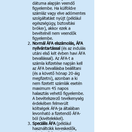
dátuma alapján veendő
figyelembe. Ha külföldre
számláz vagy elve adómentes
szolgáltatást nyújt (például
egészségügy, biztosítási
bróker), akkor ezek a
bevételnél nem veendők
figyelembe.
Normál ÁFA elszámolás, ÁFA
nyilvántartással
(és az indulás
utáni első két évben havi ÁFA
bevallással). Az ÁFA-t a
számla kifizetése napján kell
az ÁFA bevallásba beállítani
(és a követő hónap 20-áig
megfizetni), azonban a ki
nem fizetett számlák esetén
maximum 45 napos
halasztás vehető figyelembe.
A bevételszerző tevékenység
érdekében felmerült
költségek ÁFA-ja általában
levonható a fizetendő ÁFA-
ból (kivételekkel).
Speciális ÁFA
(például
használtcikk kereskedők,