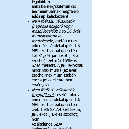
legalább a
minálbérnek/szakmunkás
bérminimumnak megfelelő
adóalap keletkezzen!
Nem főállású vállalkozók
(nappalis hallgató vagy
másol legalább heti 36 órás
munkaviszonnyal
rendelkezők)
esetén nincs
minimális járulékalap és 1,6
MFt feletti adóalap esetén
kell 31,5% járulékot (TB és
szochó) fizetni (a 15%-os
SZJA mellett). A járulékoknak
nincs maximuma (az éves
szochó maximum szabály
erre a jövedelemre nem
érvényes).
Nem főállású vállalkozók
(nyugdíjasok
)
esetén nincs
minimális járulékalap és 1,6
MFt feletti adóalap esetén
csak 15% SZJA-t kell fizetni,
járulékot (TB-t és szochót)
nem.
Az általános SZJA