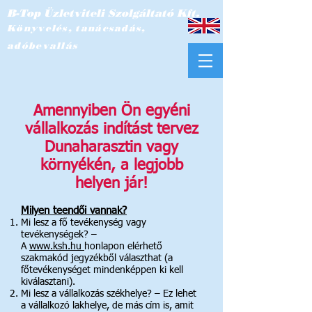
B-Top Üzletviteli Szolgáltató Kft.
Könyvelés, tanácsadás,
adóbevallás
Amennyiben Ön egyéni
vállalkozás indítást tervez
Dunaharasztin vagy
környékén, a legjobb
helyen jár!
Milyen teendői vannak?
Mi lesz a fő tevékenység vagy
tevékenységek? –
A
www.ksh.hu
honlapon
elérhető
szakmakód jegyzékből választhat (a
főtevékenységet mindenképpen ki kell
kiválasztani).
Mi lesz a vállalkozás székhelye? – Ez lehet
a vállalkozó lakhelye, de
más cím is, amit