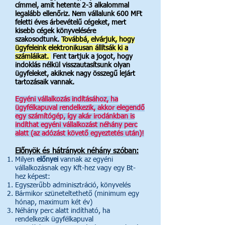
címmel, amit hetente 2-3 alkalommal
legalább ellenőriz. Nem vállalunk 600 MFt
feletti éves árbevételű cégeket, mert
kisebb cégek könyvelésére
szakosodtunk.
Továbbá, elvárjuk, hogy
ügyfeleink elektronikusan á
llítsák ki a
számláikat.
Fent tartjuk a jogot, hogy
indoklás nélkül visszautasítsunk olyan
ügyfeleket, akiknek nagy összegű lejárt
tartozásaik vannak.
Egyéni vállalkozás indításához, ha
ügyfélkapuval rendelkezik, akkor elegendő
egy számítógép, így akár irodánkban is
indíthat egyéni vállalkozást néhány perc
alatt (az adózást követő egyeztetés után)!
Előnyök és hátrányok néhány szóban:
Milyen
előnyei
vannak az egyéni
vállalkozásnak egy Kft-hez vagy egy Bt-
hez képest:
Egyszerűbb adminisztráció, könyvelés​
Bármikor szüneteltethető (minimum egy
hónap, maximum két év)
Néhány perc alatt indítható, ha
rendelkezik ügyfélkapuval