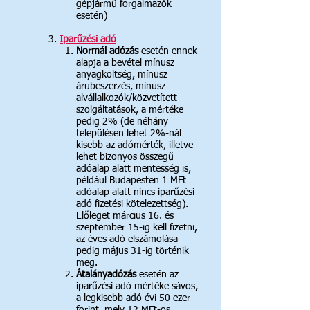
gépjármű forgalmazók
esetén)
3. ​
Iparűzési adó​
Normál adózás
esetén ennek
alapja a bevétel mínusz ​
anyagköltség, mínusz
árubeszerzés, mínusz
alvállalkozók/közvetített
szolgáltatások, a mértéke
pedig 2% (de néhány
településen lehet 2%-nál
kisebb az adómérték, illetve
lehet bizonyos összegű
adóalap alatt mentesség is,
például Budapesten 1 MFt
adóalap alatt nincs iparűzési
adó fizetési kötelezettség).
Előleget március 16. és
szeptember 15-ig kell fizetni,
az éves adó elszámolása
pedig május 31-ig történik
meg.
Átalányadózás
esetén az
iparűzési adó mértéke
sávos,
a legkisebb adó évi 50 ezer