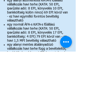
egy alanyi adómenetes KATA-s főállású
vállalkozás havi terhe (KATA: 50 EFt,
iparűzési adó: 8 EFt, könyvelés 10 EFt,
bankköltség külön nincs) 69 EFt körül van
- ez havi egymillió forintos bevételig
választható
egy normál ÁFA-s KATA-s főállású
vállalkozás havi terhe (KATA: 50 EFt,
iparűzési adó: 8
EFt, könyvelés 17 EFt,
bankköltség: 4 EFt) 79 EFt körül van - ez
havi 1,5 MFt
bevételig választható
egy alanyi mentes átalányadózó
vállalkozás havi terhe függ a bevételeitől,
bankköltséggel (cca. 4 EFt havonta) csak
akkor kell számolnia, ha ÁFA alannyá válik,
a könyvelési díjak pedig havi 18 EFt-tól
indulnak
egy normál adózású vállalkozás havi terhe
függ a nyereségtől, így erre fix számot
nem lehet adni
Ha mégis cégalapításon gondolkodik,
kérem kattintson ide:
Dunaharaszti
cégalapítás
.
Kik vagyunk?
Irodánk 1994 óta nyújt teljeskörű