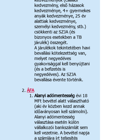
kedvezmények (családi
kedvezmény, első házasok
kedvezménye, 4+ gyermekes
anyák kedvezménye, 25 év
alattiak kedvezménye,
személyi kedvezmény, stb.)
csökkenti az SZJA (és
bizonyos esetekben a TB
járulék) összegét.
A járulékok tekintetében havi
bevallási kötelezettség van,
melyet negyedéves
gyakorisággal kell benyújtani
(és a befizetés is
negyedéves). Az SZJA
bevallása évente történik.
2.
ÁFA
Alanyi adómentesség
évi 18
MFt bevétel alatt választható​
(aki év közben kezd annak
időarányosan kell számolni).
Alanyi adómentesség
választása esetén külön
vállalkozói bankszámlát sem
kell vezetnie. A bevétel napja
a számlára írt teljesítés