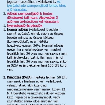
jogosan használhat a vállalkozó is.
Az
iparűzési adó szempontjából fontos lehet
a jó választás.
Adózás szempontjából is fontos
döntéseket kell hozni. Alapvetően 3
adónem tekintetében kell választani:
Nyereségadó és béradók​
Normál adózás
(vállalkozói jövedelem
szerinti adózás): ennek alapja az összes
bevétel mínusz az összes költség
(korrekciókkal), és a mértéke
hozzávetőlegesen 36%.​ Normál adózás
esetén ha a vállalkozónak van ​máshol
legalább heti 36 órás munkaviszonya nem
kell járulékokat fizetni. Ha nincs máshol
legalább heti 36 órás munkaviszony, akkor
az SZJA és járulékteher havi 130 EFt körül
van.
Kisadózás (KATA):
mértéke fix havi 50 EFt,
csak azok a főállású egyéni vállalkozók
választhatják, akik kizárólag
magánszemélynek számláznak. Ez évi 12
MFt bevételig választható (aki év közben
kezd, fejezi be a tevékenységet, vagy
szüneteltet annak időarányosan kell