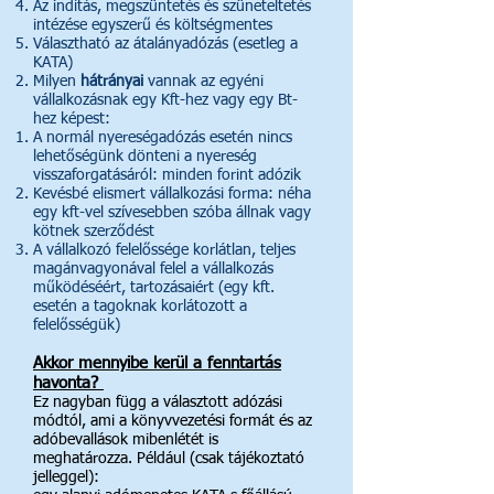
Az indítás, megszüntetés és szüneteltetés
intézése egyszerű és költségmentes
Választható az átalányadózás (esetleg a
KATA)
Milyen
hátrányai
vannak ​az egyéni
vállalkozásnak egy Kft-hez vagy egy Bt-
hez képest:
A normál nyereségadózás esetén ​nincs
lehetőségünk dönteni a nyereség
visszaforgatásáról: minden forint adózik
Kevésbé elismert vállalkozási forma: néha
egy kft-vel szívesebben szóba állnak vagy
kötnek szerződést
A vállalkozó felelőssége korlátlan, teljes
magánvagyonával felel a vállalkozás
működéséért, tartozásaiért (egy kft.
esetén a tagoknak korlátozott a
felelősségük)
Akkor mennyibe kerül a fenntartás
havonta?
Ez nagyban függ a választott adózási
módtól, ami a könyvvezetési formát és az
adóbevallások mibenlétét is
meghatározza. Például (csak tájékoztató
jelleggel):